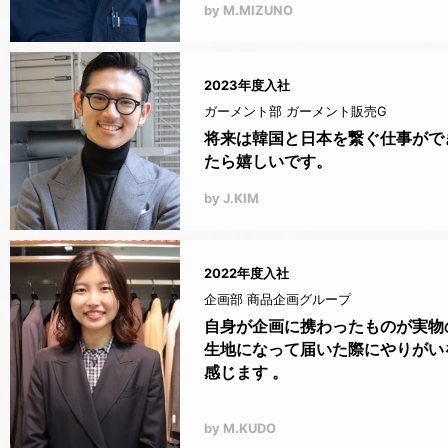
by M.MIZUNO
2023年度入社
ガーメント部 ガーメント販売G
将来は韓国と日本を繋ぐ仕事がで
たら嬉しいです。
by J.KIM
2022年度入社
企画部 商品企画グループ
自身が企画に携わったものが実物
生地になって届いた際にやりがい
感じます 。
by M.KUDO