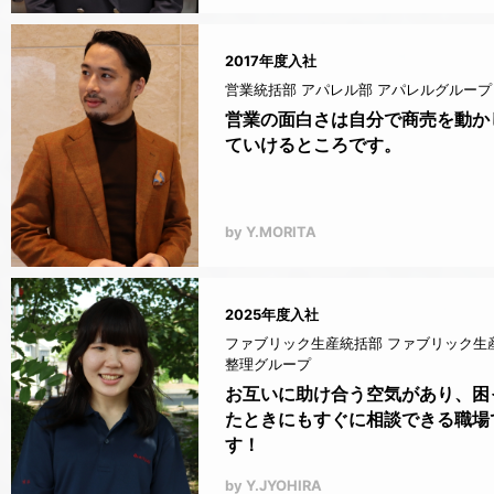
2017年度入社
営業統括部 アパレル部 アパレルグループ
営業の面白さは自分で商売を動か
ていけるところです。
by Y.MORITA
2025年度入社
ファブリック生産統括部 ファブリック生
整理グループ
お互いに助け合う空気があり、困
たときにもすぐに相談できる職場
す！
by Y.JYOHIRA