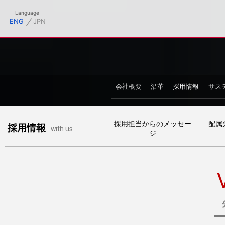
フィシャルサイト
Language
⁄
ENG
JPN
会社概要
沿革
採用情報
サス
採用担当からのメッセー
配属
採用情報
with us
ジ