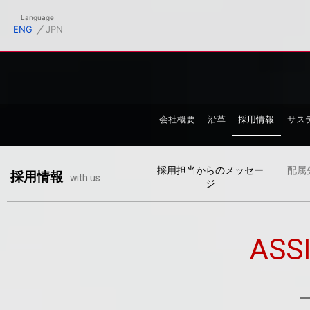
フィシャルサイト
Language
⁄
ENG
JPN
会社概要
沿革
採用情報
サス
採用担当からのメッセー
配属
採用情報
with us
ジ
ASS