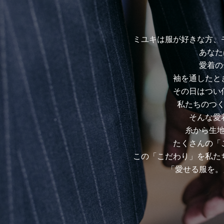
ミユキは服が好きな方、
あなた
愛着の
袖を通したと
その日はつい
私たちのつ
そんな愛
糸から生
たくさんの「
この「こだわり」を私た
「愛せる服を。