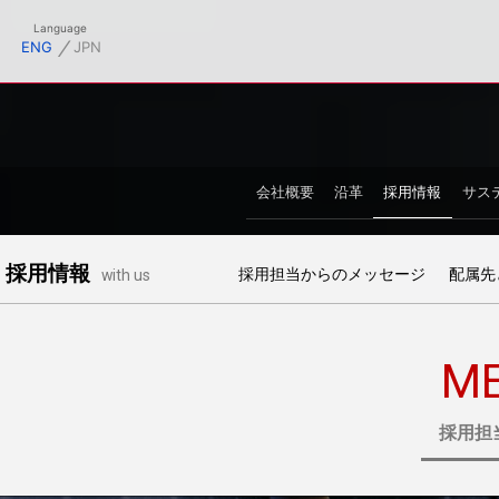
フィシャルサイト
Language
⁄
ENG
JPN
会社概要
沿革
採用情報
サス
採用情報
採用担当からのメッセージ
配属先
with us
M
採用担