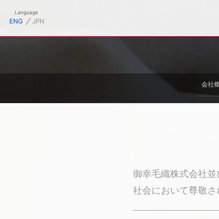
御幸毛織株式会社オフィシャルサイト
Language
⁄
ENG
JPN
会社
御幸毛織株式会社並
社会において尊敬さ