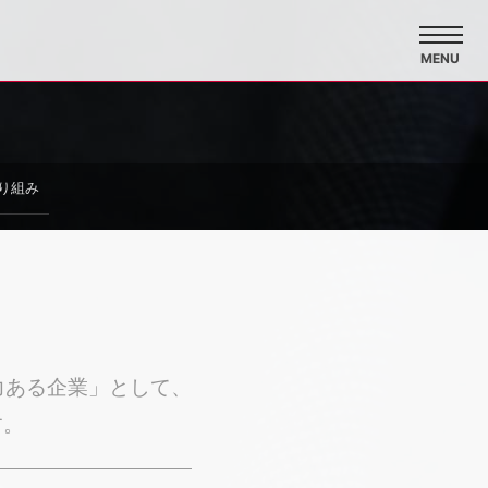
MENU
り組み
力ある企業」として、
す。