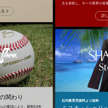
主を表彰し、モヘヤ業界の発
見る
詳
の関わり
社内教育用資料より抜粋
ミユキ・シャリッ
らの要請により、昭和53年