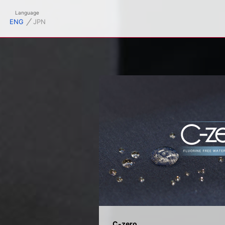
御幸毛織株式会社オフィシャルサイト
Language
⁄
ENG
JPN
C-zero