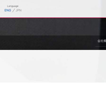
御幸毛織株式会社オフィシャルサイト
Language
⁄
ENG
JPN
会社