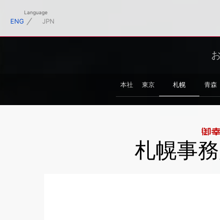
フィシャルサイト
Language
⁄
ENG
JPN
本社
東京
札幌
青森
札幌事務