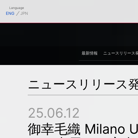
フィシャルサイト
Language
⁄
ENG
JPN
最新情報
ニュースリリース
ニュースリリース
25.06.12
御幸毛織 Milano U