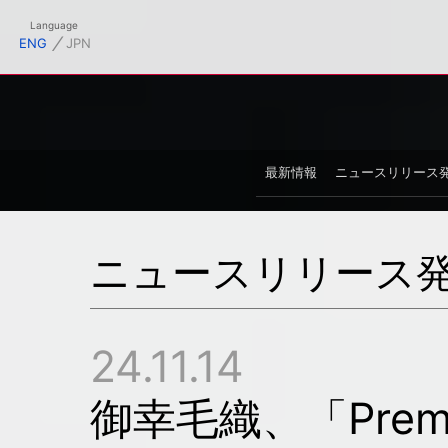
フィシャルサイト
Language
⁄
ENG
JPN
最新情報
ニュースリリース
ニュースリリース
24.11.14
御幸毛織、「Premium