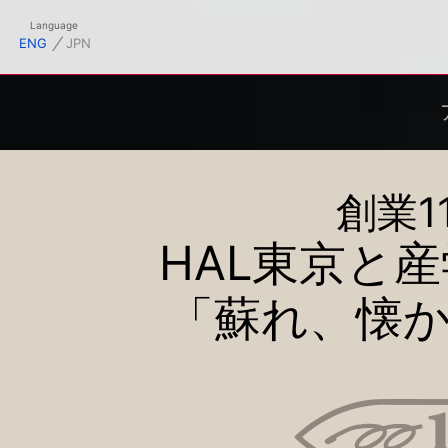
フィシャルサイト
Language
⁄
ENG
JPN
創業1
HAL東京と
「蘇れ、懐か